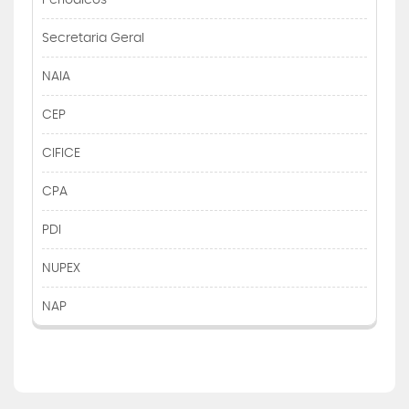
Central de Atendimento
Secretaria Geral
NAIA
Cursos de
Graduação
CEP
Cursos de
Pós e Extensão
CIFICE
CPA
Cursos de
EAD
PDI
Clínicas de Atendimento
NUPEX
Bolsas e Benefícios
NAP