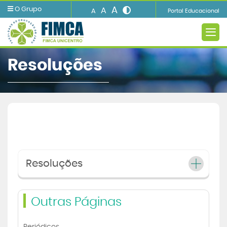
A
O Grupo
A
A
Portal Educacional
Resoluções
A INSTITUIÇÃO
Ensino
Informações e Serviços
Resoluções
Biblioteca
Outras Páginas
Imprensa
Periódicos