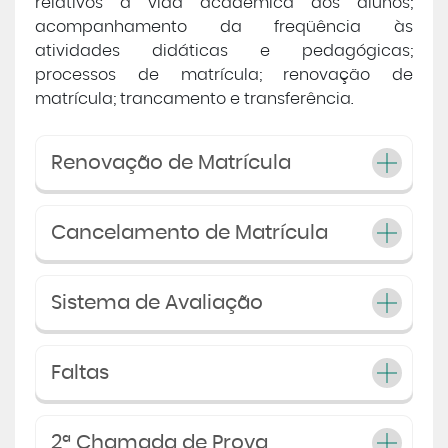
relativos à vida acadêmica dos alunos;
acompanhamento da freqüência às
Central de Atendimento
atividades didáticas e pedagógicas;
processos de matrícula; renovação de
matrícula; trancamento e transferência.
Cursos de
Graduação
Cursos de
Pós e Extensão
Renovação de Matrícula
Cursos de
EAD
Cancelamento de Matrícula
Clínicas de Atendimento
Sistema de Avaliação
Bolsas e Benefícios
Faltas
2ª Chamada de Prova