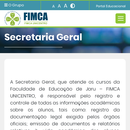
A
O Grupo
A
A
Portal Educacional
Secretaria Geral
A INSTITUIÇÃO
Ensino
A Secretaria Geral, que atende os cursos da
Faculdade de Educação de Jaru – FIMCA
Informações e Serviços
UNICENTRO, é responsável pelo registro e
controle de todas as informações acadêmicas
Biblioteca
sobre os alunos, tais como: registro da
documentação legal exigida pelos órgãos
oficiais; emissão de documentos e relatórios
Imprensa