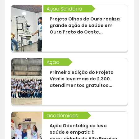
Ação Solidária
Central de Atendimento
Projeto Olhos de Ouro realiza
grande ação de saúde em
Cursos de
Graduação
Ouro Preto do Oeste...
Cursos de
Pós e Extensão
Ação
Cursos de
EAD
Primeira edição do Projeto
Vitalis leva mais de 2.300
atendimentos gratuitos...
Clínicas de Atendimento
Bolsas e Benefícios
acadêmicos
Ação Odontológica leva
saúde e empatia à
comunidade de Alto Paraíso