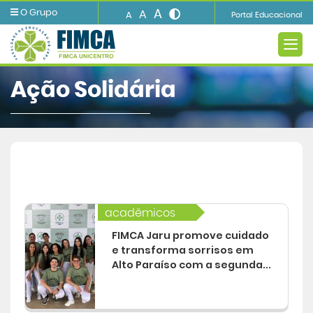
A
O Grupo
A
A
Portal Educacional
Ação Solidária
A INSTITUIÇÃO
Ensino
acadêmicos
Informações e Serviços
FIMCA Jaru promove cuidado
e transforma sorrisos em
Biblioteca
Alto Paraíso com a segunda...
Imprensa