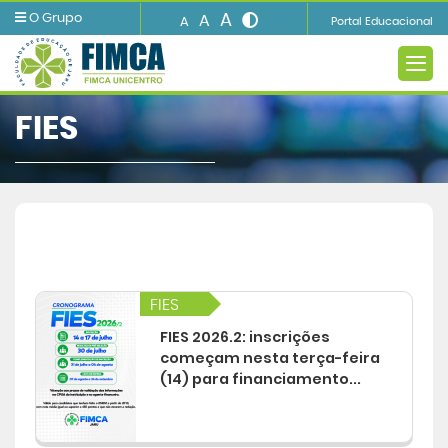
A
O Grupo
A
A
Portal Educacional
FIES
A INSTITUIÇÃO
Ensino
FIES
Informações e Serviços
FIES 2026.2: inscrições
começam nesta terça-feira
Biblioteca
(14) para financiamento...
Imprensa