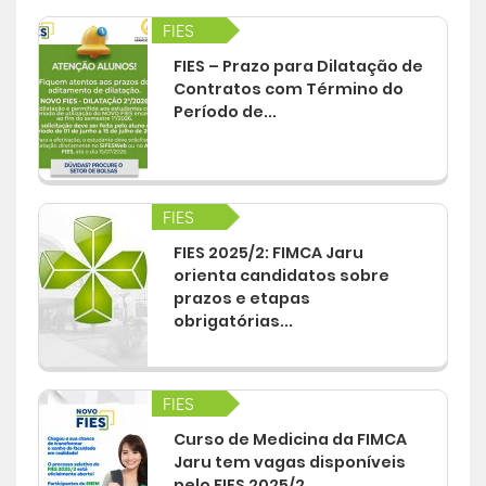
FIES
Central de Atendimento
FIES – Prazo para Dilatação de
Contratos com Término do
Cursos de
Graduação
Período de...
Cursos de
Pós e Extensão
FIES
Cursos de
EAD
FIES 2025/2: FIMCA Jaru
orienta candidatos sobre
prazos e etapas
Clínicas de Atendimento
obrigatórias...
Bolsas e Benefícios
FIES
Curso de Medicina da FIMCA
Jaru tem vagas disponíveis
pelo FIES 2025/2