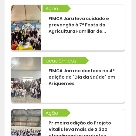
Ação
Central de Atendimento
FIMCA Jaru leva cuidado e
prevenção à 7ª Festa da
Cursos de
Graduação
Agricultura Familiar de...
Cursos de
Pós e Extensão
acadêmicos
Cursos de
EAD
FIMCA Jaru se destaca na 4ª
edição do “Dia da Saúde” em
Ariquemes
Clínicas de Atendimento
Bolsas e Benefícios
Ação
Primeira edição do Projeto
Vitalis leva mais de 2.300
atendimentos gratuitos...