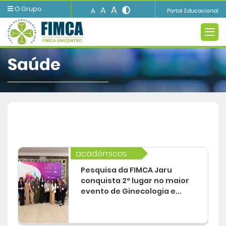
A
O Grupo
A
A
Portal Educacional
Saúde
A INSTITUIÇÃO
Ensino
acadêmicos
Informações e Serviços
Pesquisa da FIMCA Jaru
conquista 2º lugar no maior
Biblioteca
evento de Ginecologia e...
Imprensa