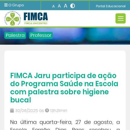
A
O Grupo
A
A
Portal Educacional
Palestra
Professor
A INSTITUIÇÃO
FIMCA Jaru participa de ação
Ensino
do Programa Saúde na Escola
com palestra sobre higiene
Informações e Serviços
bucal
Biblioteca
30/08/2025 às
13h31min
Na última quarta-feira, 27 de agosto, a
Imprensa