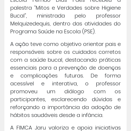
Escola Fernão Dias Paes recebeu a
palestra “Mitos e Verdades sobre Higiene
Central de Atendimento
Bucal”, ministrada pelo professor
Melquizedequis, dentro das atividades do
Cursos de
Graduação
Programa Saúde na Escola (PSE).
A ação teve como objetivo orientar pais e
Cursos de
Pós e Extensão
responsáveis sobre os cuidados corretos
com a saúde bucal, destacando práticas
Cursos de
EAD
essenciais para a prevenção de doenças
e complicações futuras. De forma
Clínicas de Atendimento
acessível e interativa, o professor
promoveu um diálogo com os
Bolsas e Benefícios
participantes, esclarecendo dúvidas e
reforçando a importância da adoção de
hábitos saudáveis desde a infância.
A FIMCA Jaru valoriza e apoia iniciativas