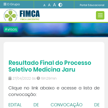
A
O Grupo
A
A
Portal Educacional
Avisos
A INSTITUIÇÃO
Resultado Final do Processo
Ensino
Seletivo Medicina Jaru
Informações e Serviços
27/04/2022 às
19h29min
Clique no link abaixo e acesse a lista de
Biblioteca
convocação:
Imprensa
EDITAL DE CONVOCAÇÃO DE