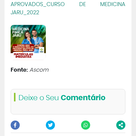
APROVADOS_CURSO DE MEDICINA
Central de Atendimento
JARU_2022
Cursos de
Graduação
Cursos de
Pós e Extensão
Cursos de
EAD
Fonte:
Ascom
Clínicas de Atendimento
Deixe o Seu
Comentário
Bolsas e Benefícios