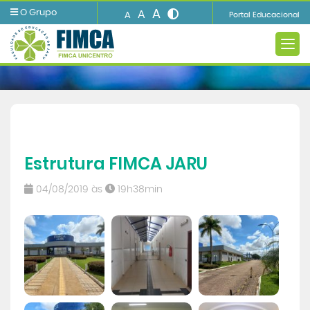
A
O Grupo
A
A
Portal Educacional
A INSTITUIÇÃO
Estrutura FIMCA JARU
Ensino
04/08/2019 às
19h38min
Informações e Serviços
Biblioteca
Imprensa