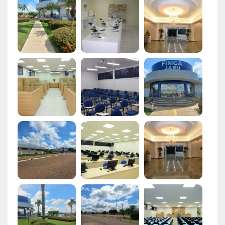
Central de Atendimento
Cursos de
Graduação
Cursos de
Pós e Extensão
Cursos de
EAD
Clínicas de Atendimento
Bolsas e Benefícios