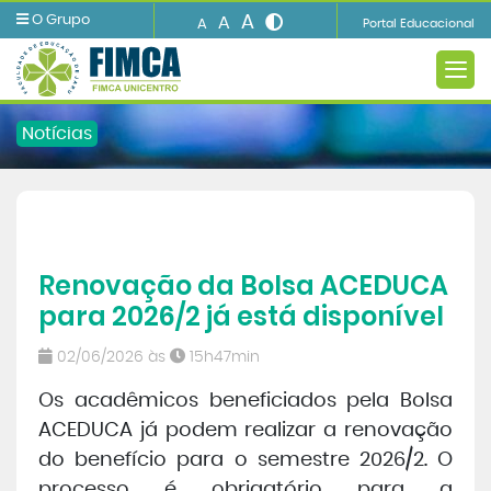
A
O Grupo
A
A
Portal Educacional
Notícias
A INSTITUIÇÃO
Renovação da Bolsa ACEDUCA
Ensino
para 2026/2 já está disponível
Informações e Serviços
02/06/2026 às
15h47min
Os acadêmicos beneficiados pela Bolsa
Biblioteca
ACEDUCA já podem realizar a renovação
do benefício para o semestre 2026/2. O
Imprensa
processo é obrigatório para a