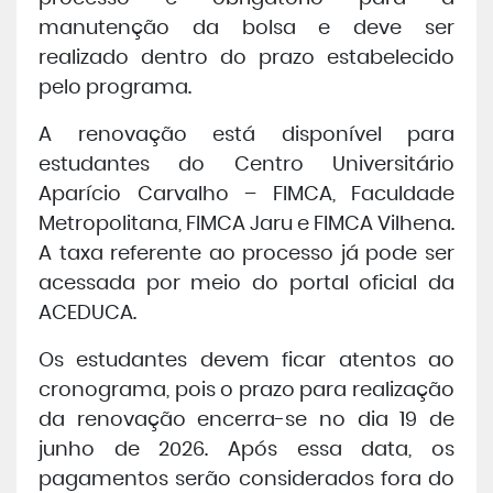
manutenção da bolsa e deve ser
Central de Atendimento
realizado dentro do prazo estabelecido
pelo programa.
Cursos de
Graduação
A renovação está disponível para
estudantes do Centro Universitário
Cursos de
Pós e Extensão
Aparício Carvalho – FIMCA, Faculdade
Metropolitana, FIMCA Jaru e FIMCA Vilhena.
Cursos de
EAD
A taxa referente ao processo já pode ser
acessada por meio do portal oficial da
Clínicas de Atendimento
ACEDUCA.
Os estudantes devem ficar atentos ao
Bolsas e Benefícios
cronograma, pois o prazo para realização
da renovação encerra-se no dia
19 de
junho de 2026
. Após essa data, os
pagamentos serão considerados fora do